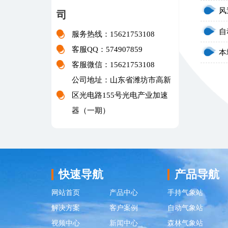
风
司
服务热线：15621753108
客服QQ：574907859
本
客服微信：15621753108
公司地址：山东省潍坊市高新
区光电路155号光电产业加速
器（一期）
快速导航
产品导航
网站首页
产品中心
手持气象站
解决方案
客户案例
自动气象站
视频中心
新闻中心
森林气象站