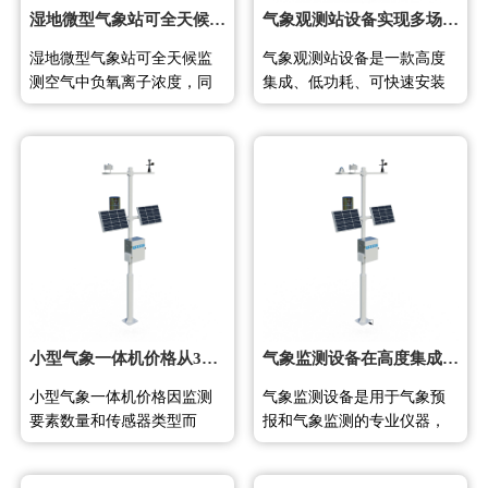
湿地微型气象站可全天候监测负氧离子浓度
气象观测站设备实现多场景高精度气象要素自动采集
湿地微型气象站可全天候监
气象观测站设备是一款高度
测空气中负氧离子浓度，同
集成、低功耗、可快速安装
时可扩展空气温度、湿度、
的高精度气象观测设备，由
PM2.5、PM10等气象要素。
气象传感器、采集器、太阳
模块化结构设计，传感器均
能供电系统、立杆支架和云
可单独替换。现场可通过
平台五部分组成。设备免调
LED屏幕读取数据，亦可远
试、可快速布置，广泛用于
程云平台或微信公众号实时
气象、农业、林业、环保、
查看。 湿地生态环境对气象
海洋、机场、港口、科学考
监测设备提出了全天候连续
察及校园教育等领域。 气象
运行、多要素同步测量以及
观测站设备是用于实时监测
数据远程获取等
和记录大气
小型气象一体机价格从3900到39800不等
气象监测设备在高度集成和低功耗设计中实现快速野外部署
小型气象一体机价格因监测
气象监测设备是用于气象预
要素数量和传感器类型而
报和气象监测的专业仪器，
异，FT-QC系列3900至9800
高度集成传感器与数据采集
元，FT-BQX系列6800至
单元。采用低功耗设计和一