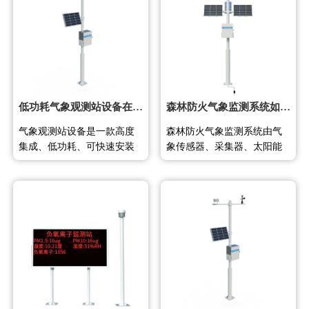
低功耗气象观测站设备在野外无人值守监测中的应用
森林防火气象监测系统如何通过实时数据采集提升林区火险预警能力
气象观测站设备是一款高度
森林防火气象监测系统由气
集成、低功耗、可快速安装
象传感器、采集器、太阳能
的高精度野外监测设备。由
供电、立杆支架和云平台五
传感器、采集器、太阳能供
部分组成，实时监测风速风
电系统、立杆支架和云平台
向、温度、湿度和太阳辐射
五部分组成，支持GPRS、蓝
等气象因子，为林区火险等
牙、有线传输及MPPT太阳能
级评估和火灾扑救指挥提供
充电管理，广泛应用于气
数据支撑。 森林防火气象监
象、农业、林业、环保等领
测系统是一种专为森林防火
域。 气象观测站设备是为满
设计的智能气象监测设备，
足野外环境长期监测需求而
主要布设在森林重点区域，
设计的高精度
用于采集和