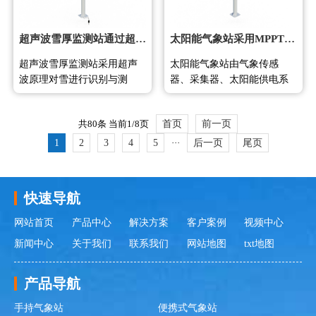
平台五部分组
的产品为例，
超声波雪厚监测站通过超声波测量原理克服雪面识别困难问题
太阳能气象站采用MPPT技术实现野外无人值守监测
超声波雪厚监测站采用超声
太阳能气象站由气象传感
波原理对雪进行识别与测
器、采集器、太阳能供电系
量，克服传统传感器无法识
统、立杆支架和云平台五部
别雪的缺点。设备测量范围
分组成，采用MPPT自动功率
共80条 当前1/8页
首页
前一页
为0-2000mm，分辨率可达
点跟踪充电管理技术，效率
1mm，是一种能够实现无人
提升20%。设备可长期连续采
1
2
3
4
5
···
后一页
尾页
值守自动雪深监测的专业降
集气温、湿度、照度、风
雪观测仪器。 在冬季降雪频
速、风向、降雨量、大气压
繁的地区，积雪厚度的精准
等气象要素，专为野外长期
快速导航
监测对气象预报、交通管理
监测打造，采用无线数据传
和防灾减灾具有重要意义。
输方式，无需布线。 太阳能
网站首页
产品中心
解决方案
客户案例
视频中心
然而，传统的红外
气象站是一套集
新闻中心
关于我们
联系我们
网站地图
txt地图
产品导航
手持气象站
便携式气象站