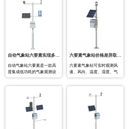
37800元，FT-PQX系列8800
体化结构，可快速安装于野
至39800元。 小型气象一体机
外环境，适用于农业、科
是一种将风速、风向、温
研、交通及城市环境监测等
度、湿度、气压、雨量、辐
领域。 气象监测设备是用于
射等多种气象传感器集成到
气象预报、气象监测等气象
单一设备内的自动气象观测
服务领域的专业设备，主要
仪器，采用一体化结构设
分为地面气象观测仪器和高
计，具有体积小、重量轻
空气象探测仪
自动气象站六要素实现多参数同步精准监测
六要素气象站价格差异取决于传感器原理和配置需求
自动气象站六要素是一款高
六要素气象站可实时观测风
度集成低功耗的气象观测设
速、风向、温度、湿度、气
备，由气象传感器、采集
压、光学雨量六类气象要
器、太阳能供电系统、立杆
素，价格在5000元至10800元
支架及云平台五部分组成，
不等。价格差异主要源于传
可监测温度、气压、湿度、
感器类型、测量精度、数据
风速、风向和降雨量。 自动
传输方式及系统集成度，用
气象站六要素是一种固定式
户可根据具体场景选择合适
地面自动观测设备，由气象
配置。 六要素气象站的价格
传感器、数据采集器、太阳
通常在5000元到10800元之
能供电系统、立杆支架和云
间。以山东风途物联网科技