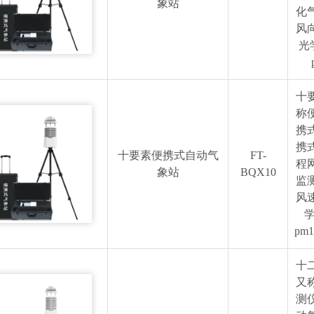
象站
化
风
光
十
称
携
携
十要素便携式自动气
FT-
程
象站
BQX10
监
风
学
pm
十
又
测