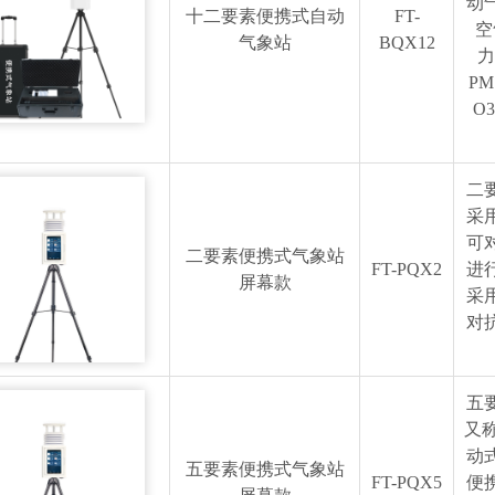
动
十二要素便携式自动
FT-
空
气象站
BQX12
力
PM
O
二
采
可
二要素便携式气象站
FT-PQX2
进
屏幕款
采
对
五
又
动
五要素便携式气象站
FT-PQX5
便