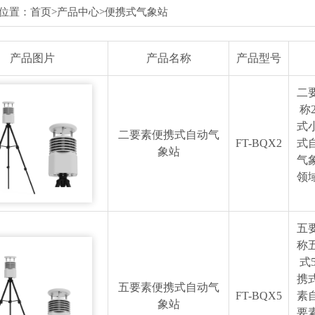
位置：
首页
>
产品中心
>
便携式气象站
产品图片
产品名称
产品型号
二
称
式
二要素便携式自动气
FT-BQX2
式
象站
气
领
五
称
式
携
五要素便携式自动气
FT-BQX5
素
象站
要