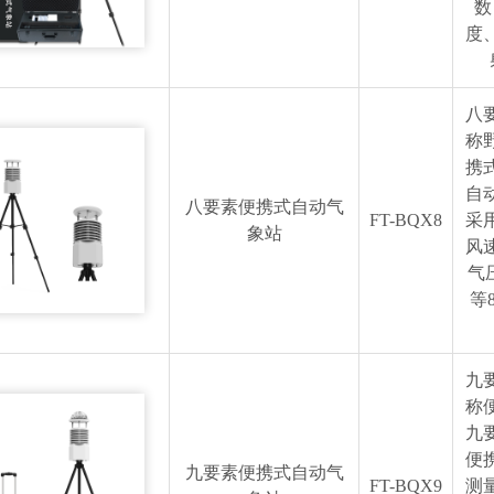
数
度
八
称
携
自
八要素便携式自动气
FT-BQX8
采
象站
风
气压
等
九
称
九
便
九要素便携式自动气
FT-BQX9
测