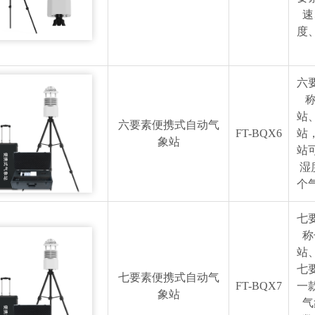
速
度
六
站
六要素便携式自动气
FT-BQX6
站
象站
站
湿
个
七
称
站
七
七要素便携式自动气
FT-BQX7
一
象站
气