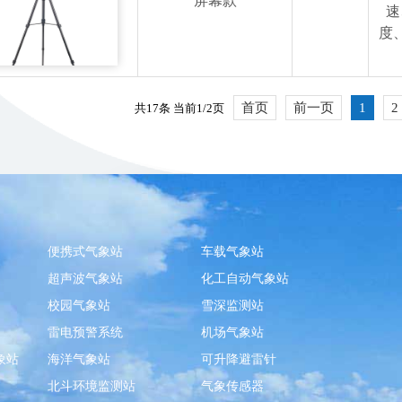
屏幕款
速
度
首页
前一页
1
2
共17条 当前1/2页
便携式气象站
车载气象站
超声波气象站
化工自动气象站
校园气象站
雪深监测站
雷电预警系统
机场气象站
象站
海洋气象站
可升降避雷针
北斗环境监测站
气象传感器