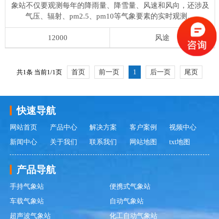
象站不仅要观测每年的降雨量、降雪量、风速和风向，还涉及
气压、辐射、pm2.5、pm10等气象要素的实时观测。
12000
风途
共1条 当前1/1页
首页
前一页
1
后一页
尾页
更新时间：2026-08-06
快速导航
网站首页
产品中心
解决方案
客户案例
视频中心
新闻中心
关于我们
联系我们
网站地图
txt地图
产品导航
手持气象站
便携式气象站
车载气象站
自动气象站
超声波气象站
化工自动气象站