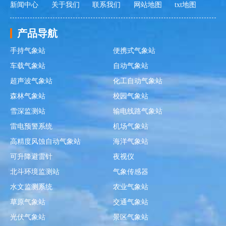
新闻中心
关于我们
联系我们
网站地图
txt地图
产品导航
手持气象站
便携式气象站
车载气象站
自动气象站
超声波气象站
化工自动气象站
森林气象站
校园气象站
雪深监测站
输电线路气象站
雷电预警系统
机场气象站
高精度风蚀自动气象站
海洋气象站
可升降避雷针
夜视仪
北斗环境监测站
气象传感器
水文监测系统
农业气象站
草原气象站
交通气象站
光伏气象站
景区气象站