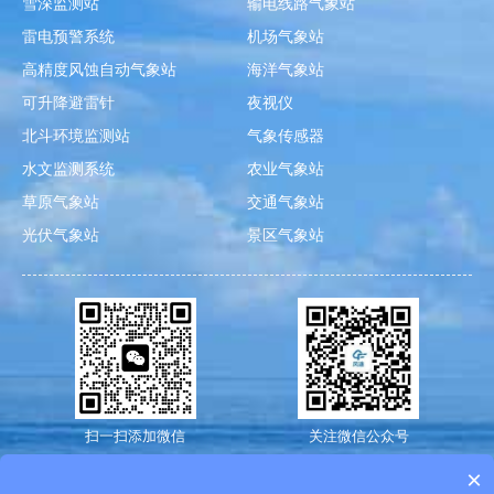
雪深监测站
输电线路气象站
雷电预警系统
机场气象站
高精度风蚀自动气象站
海洋气象站
可升降避雷针
夜视仪
北斗环境监测站
气象传感器
水文监测系统
农业气象站
草原气象站
交通气象站
光伏气象站
景区气象站
扫一扫添加微信
关注微信公众号
×
专业生产
小型气象站
,
微型气象站
,
车载气象站
，检测精度准确，深受客户信赖。