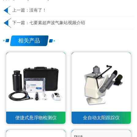
上一篇：没有了！
下一篇：
七要素超声波气象站视频介绍
相关产品
便捷式悬浮物检测仪
全自动太阳跟踪仪