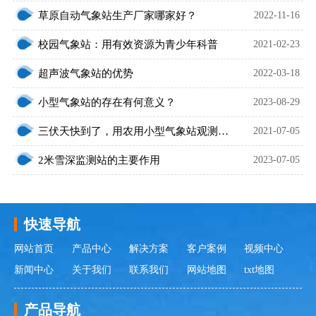
草原自动气象站生产厂家哪家好？
2022-11-16
校园气象站：用有效资源为青少年科普
2021-02-23
超声波气象站的优势
2022-03-18
小型气象站的存在有何意义？
2023-08-29
三伏天快到了，用农用小型气象站观测气象变化
2021-07-05
2米雪深监测站的主要作用
2023-07-05
快速导航
网站首页
产品中心
解决方案
客户案例
视频中心
新闻中心
关于我们
联系我们
网站地图
txt地图
产品导航